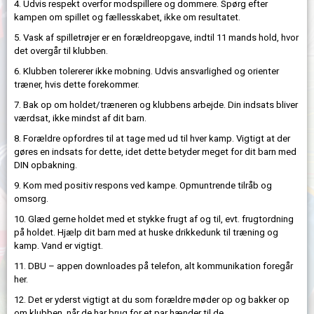
4. Udvis respekt overfor modspillere og dommere. Spørg efter
kampen om spillet og fællesskabet, ikke om resultatet.
5. Vask af spilletrøjer er en forældreopgave, indtil 11 mands hold, hvor
det overgår til klubben.
6. Klubben tolererer ikke mobning. Udvis ansvarlighed og orienter
træner, hvis dette forekommer.
7. Bak op om holdet/træneren og klubbens arbejde. Din indsats bliver
værdsat, ikke mindst af dit barn.
8. Forældre opfordres til at tage med ud til hver kamp. Vigtigt at der
gøres en indsats for dette, idet dette betyder meget for dit barn med
DIN opbakning.
9. Kom med positiv respons ved kampe. Opmuntrende tilråb og
omsorg.
10. Glæd gerne holdet med et stykke frugt af og til, evt. frugtordning
på holdet. Hjælp dit barn med at huske drikkedunk til træning og
kamp. Vand er vigtigt.
11. DBU – appen downloades på telefon, alt kommunikation foregår
her.
12. Det er yderst vigtigt at du som forældre møder op og bakker op
om klubben, når de har brug for et par hænder til de