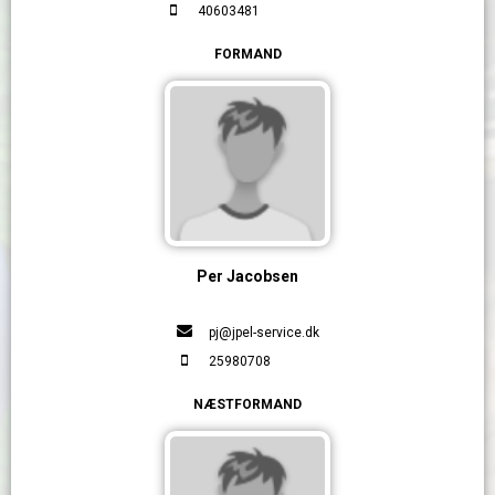
40603481
FORMAND
Per Jacobsen
pj@jpel-service.dk
25980708
NÆSTFORMAND