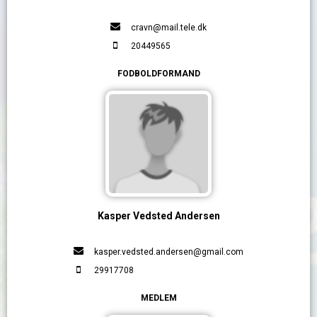
cravn@mail.tele.dk
20449565
FODBOLDFORMAND
Kasper Vedsted Andersen
kasper.vedsted.andersen@gmail.com
29917708
MEDLEM