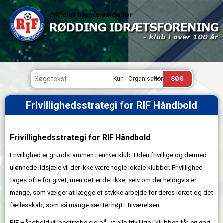
Kun i Organisation
Frivillighedsstrategi for RIF Håndbold
Frivillighedsstrategi for RIF Håndbold
Frivillighed er grundstammen i enhver klub. Uden frivillige og dermed
ulønnede ildsjæle vil der ikke være nogle lokale klubber. Frivillighed
tages ofte for givet, men det er det ikke, selv om der heldigvis er
mange, som vælger at lægge et stykke arbejde for deres idræt og det
fællesskab, som så mange sætter højt i tilværelsen.
RIF Håndbold vil bestræbe sig på, at alle frivillige i klubben får
en god