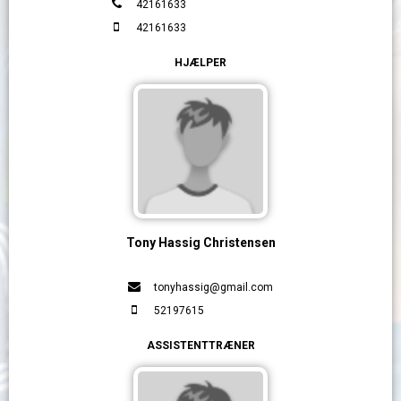
42161633
42161633
HJÆLPER
Tony Hassig Christensen
tonyhassig@gmail.com
52197615
ASSISTENTTRÆNER